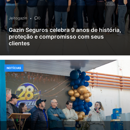
Jeitogazin
0
Gazin Seguros celebra 9 anos de história,
proteção e compromisso com seus
clientes
NOTÍCIAS