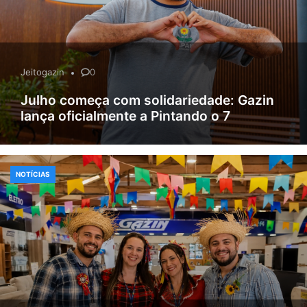
Jeitogazin
0
Julho começa com solidariedade: Gazin
lança oficialmente a Pintando o 7
NOTÍCIAS