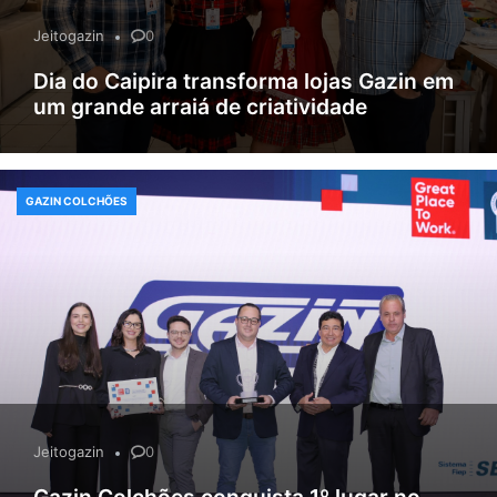
Jeitogazin
0
Dia do Caipira transforma lojas Gazin em
um grande arraiá de criatividade
GAZIN COLCHÕES
Jeitogazin
0