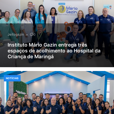
Jeitogazin
0
Instituto Mário Gazin entrega três
espaços de acolhimento ao Hospital da
Criança de Maringá
NOTÍCIAS