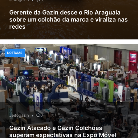
Gerente da Gazin desce o Rio Araguaia
sobre um colchão da marca e viraliza nas
redes
NOTÍCIAS
Jeitogazin
0
Gazin Atacado e Gazin Colchões
superam expectativas na Expo Móvel