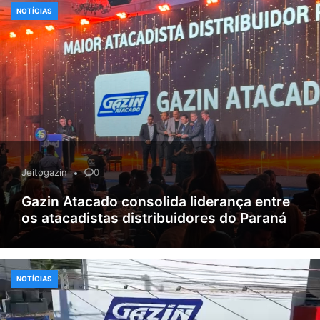
NOTÍCIAS
Jeitogazin
0
Gazin Atacado consolida liderança entre
os atacadistas distribuidores do Paraná
NOTÍCIAS