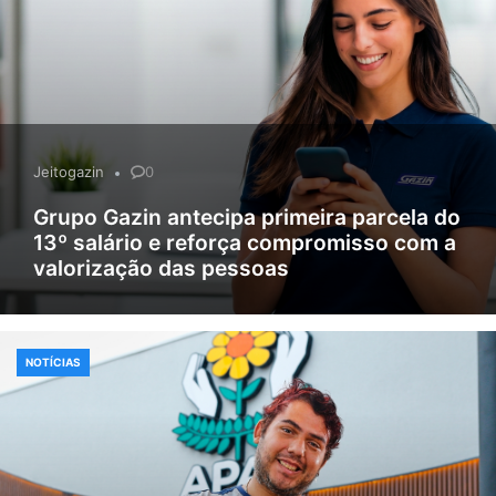
Jeitogazin
0
Grupo Gazin antecipa primeira parcela do
13º salário e reforça compromisso com a
valorização das pessoas
NOTÍCIAS