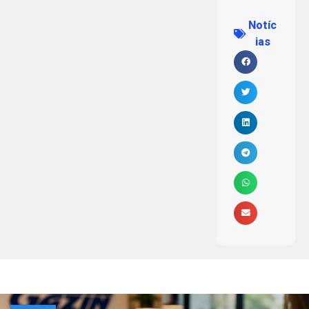
Notíc
ias