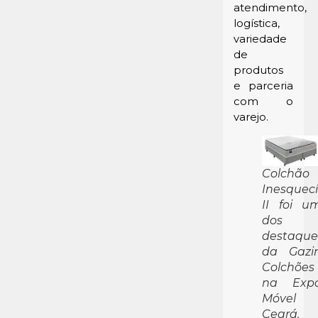
atendimento,
logística,
variedade
de
produtos
e parceria
com o
varejo.
Colchão
Inesquecí
II foi u
dos
destaque
da Gazi
Colchões
na Exp
Móvel
Ceará.