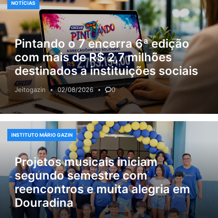
NOTÍCIAS
Pintando o 7 encerra 6ª edição
com mais de R$ 2,7 milhões
destinados a instituições sociais
Jeitogazin
02/08/2026
0
INSTITUTO MÁRIO GAZIN
Projetos musicais iniciam
segundo semestre com
reencontros e muita alegria em
Douradina