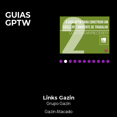
GUIAS
GPTW
1
2
3
4
5
6
7
8
9
10
11
Links Gazin
Grupo Gazin
Gazin Atacado