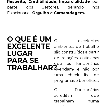
Respeito,
Credibilidade,
Imparcialidade
por
parte dos Gestores, gerando nos
Funcionários
Orgulho e Camaradagem.
O QUE É UM
Os excelentes
EXCELENTE
ambientes de trabalho
LUGAR
são construídos a partir
de relações cotidianas
PARA SE
que os funcionários
TRABALHAR?
vivenciam- e não por
uma check list de
programas e benefícios.
Os Funcionários
acreditam que
trabalham numa