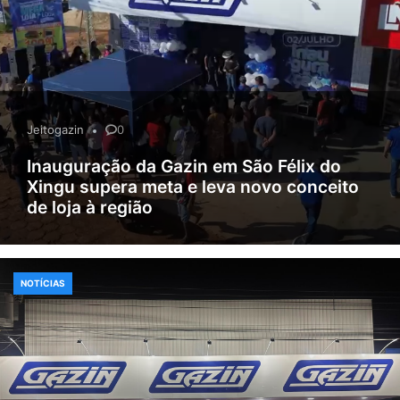
Jeitogazin
0
Inauguração da Gazin em São Félix do
Xingu supera meta e leva novo conceito
de loja à região
NOTÍCIAS