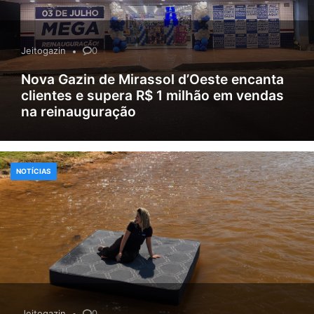
Jeitogazin
0
Nova Gazin de Mirassol d’Oeste encanta
clientes e supera R$ 1 milhão em vendas
na reinauguração
NOTÍCIAS
Jeitogazin
0