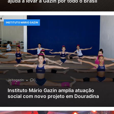
ajuda a levar a Gazin por todo o Brasil
INSTITUTO MÁRIO GAZIN
Jeitogazin
0
Instituto Mário Gazin amplia atuação
social com novo projeto em Douradina