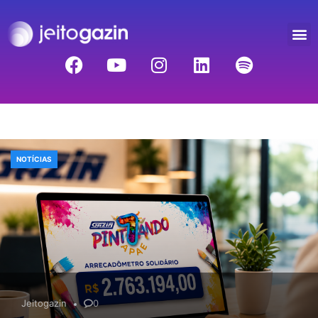
NOTÍCIAS
Jeitogazin
0