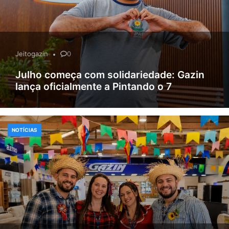
Jeitogazin
0
Julho começa com solidariedade: Gazin
lança oficialmente a Pintando o 7
NOTÍCIAS