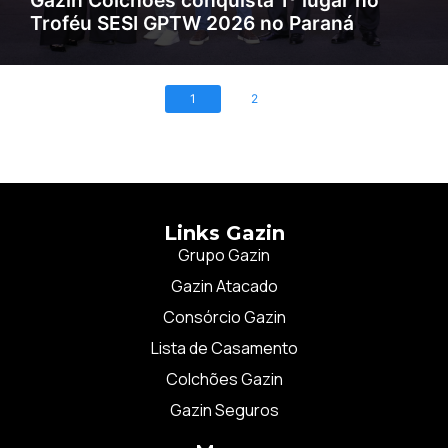
Gazin Colchões conquista 1º lugar no
Troféu SESI GPTW 2026 no Paraná
1
2
Links Gazin
Grupo Gazin
Gazin Atacado
Consórcio Gazin
Lista de Casamento
Colchões Gazin
Gazin Seguros