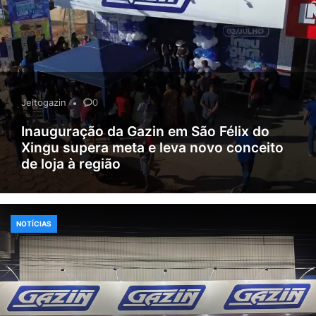
Jeitogazin
0
Inauguração da Gazin em São Félix do
Xingu supera meta e leva novo conceito
de loja à região
NOTÍCIAS