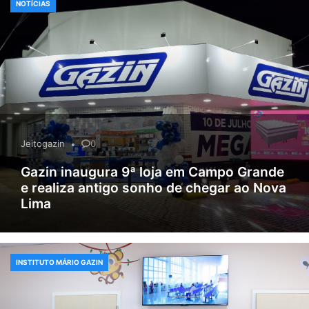
NOTÍCIAS
Jeitogazin
0
Gazin inaugura 9ª loja em Campo Grande
e realiza antigo sonho de chegar ao Nova
Lima
INSTITUTO MÁRIO GAZIN