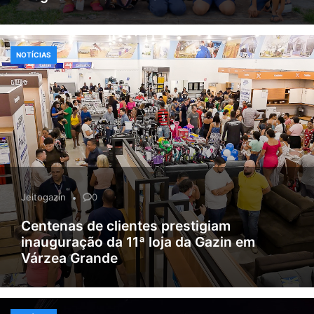
NOTÍCIAS
Jeitogazin
0
Centenas de clientes prestigiam
inauguração da 11ª loja da Gazin em
Várzea Grande