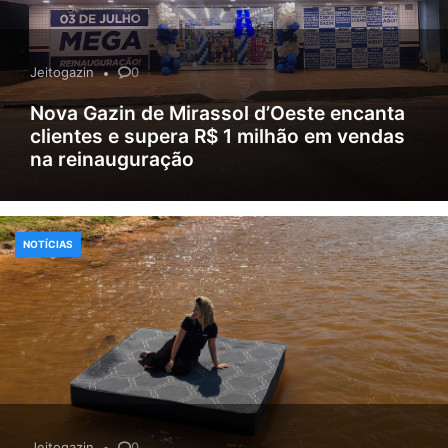
Jeitogazin
0
Nova Gazin de Mirassol d’Oeste encanta
clientes e supera R$ 1 milhão em vendas
na reinauguração
NOTÍCIAS
Jeitogazin
0