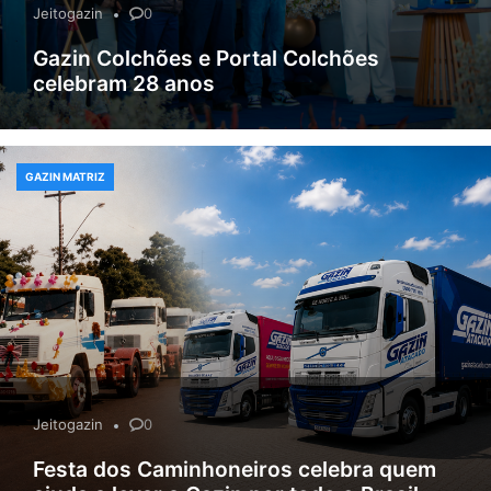
Jeitogazin
0
Gazin Colchões e Portal Colchões
celebram 28 anos
GAZIN MATRIZ
Jeitogazin
0
Festa dos Caminhoneiros celebra quem