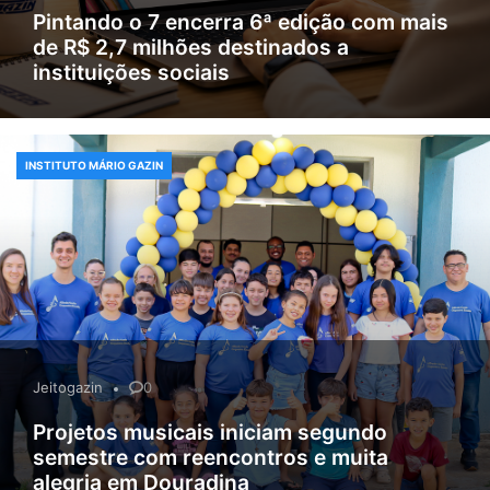
Pintando o 7 encerra 6ª edição com mais
de R$ 2,7 milhões destinados a
instituições sociais
INSTITUTO MÁRIO GAZIN
Jeitogazin
0
Projetos musicais iniciam segundo
semestre com reencontros e muita
alegria em Douradina