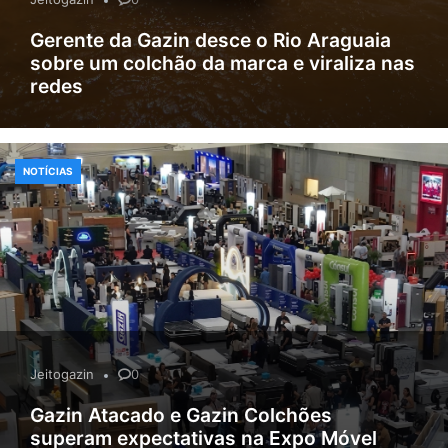
Gerente da Gazin desce o Rio Araguaia
sobre um colchão da marca e viraliza nas
redes
NOTÍCIAS
Jeitogazin
0
Gazin Atacado e Gazin Colchões
superam expectativas na Expo Móvel