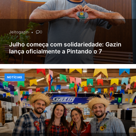
Jeitogazin
0
Julho começa com solidariedade: Gazin
lança oficialmente a Pintando o 7
NOTÍCIAS