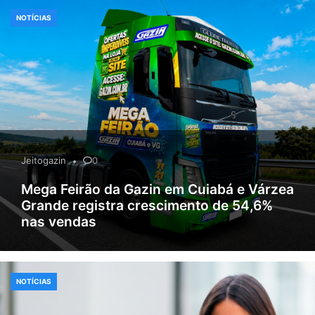
NOTÍCIAS
Jeitogazin
0
Mega Feirão da Gazin em Cuiabá e Várzea
Grande registra crescimento de 54,6%
nas vendas
NOTÍCIAS