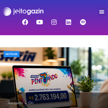
NOTÍCIAS
Jeitogazin
0