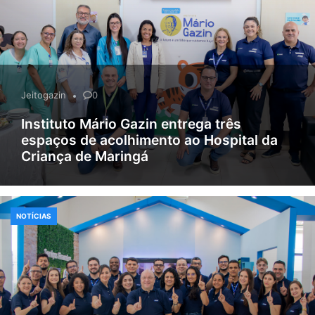
Jeitogazin
0
Instituto Mário Gazin entrega três
espaços de acolhimento ao Hospital da
Criança de Maringá
NOTÍCIAS