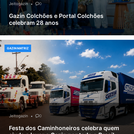
Jeitogazin
0
Gazin Colchões e Portal Colchões
celebram 28 anos
GAZIN MATRIZ
Jeitogazin
0
Festa dos Caminhoneiros celebra quem