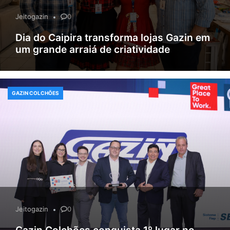
Jeitogazin
0
Dia do Caipira transforma lojas Gazin em
um grande arraiá de criatividade
GAZIN COLCHÕES
Jeitogazin
0