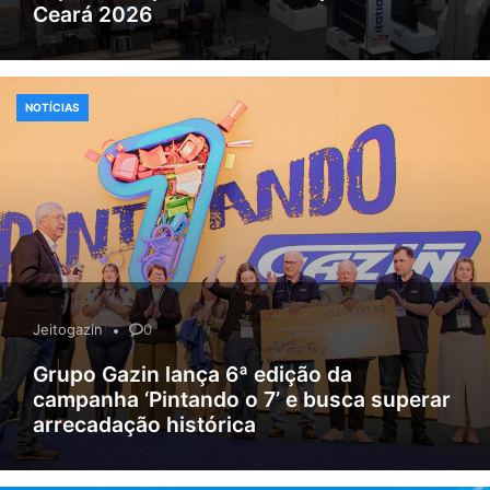
Ceará 2026
NOTÍCIAS
Jeitogazin
0
Grupo Gazin lança 6ª edição da
campanha ‘Pintando o 7’ e busca superar
arrecadação histórica