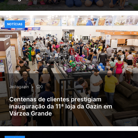
NOTÍCIAS
Jeitogazin
0
Centenas de clientes prestigiam
inauguração da 11ª loja da Gazin em
Várzea Grande