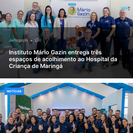
Jeitogazin
0
Instituto Mário Gazin entrega três
espaços de acolhimento ao Hospital da
Criança de Maringá
NOTÍCIAS