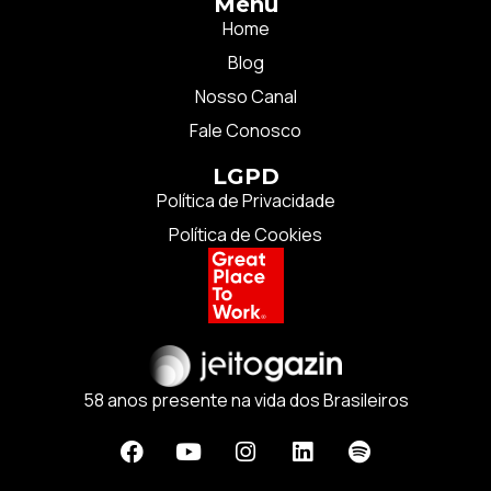
Menu
Home
Blog
Nosso Canal
Fale Conosco
LGPD
Política de Privacidade
Política de Cookies
58 anos presente na vida dos Brasileiros