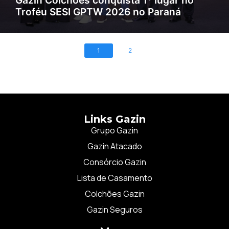
Gazin Colchões conquista 1º lugar no
Troféu SESI GPTW 2026 no Paraná
1
2
Links Gazin
Grupo Gazin
Gazin Atacado
Consórcio Gazin
Lista de Casamento
Colchões Gazin
Gazin Seguros