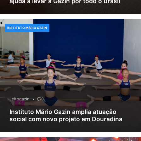
ajuda a levar a Gazin por todo o Brasil
INSTITUTO MÁRIO GAZIN
Jeitogazin
0
Instituto Mário Gazin amplia atuação
social com novo projeto em Douradina