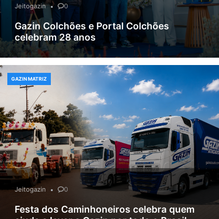
Jeitogazin
0
Gazin Colchões e Portal Colchões
celebram 28 anos
GAZIN MATRIZ
Jeitogazin
0
Festa dos Caminhoneiros celebra quem