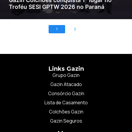
Gazin Colchões conquista 1º lugar no
Troféu SESI GPTW 2026 no Paraná
1
2
Links Gazin
Grupo Gazin
Gazin Atacado
Consórcio Gazin
Lista de Casamento
Colchões Gazin
Gazin Seguros