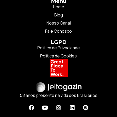
Menu
Home
Blog
Nosso Canal
Fale Conosco
LGPD
Política de Privacidade
Política de Cookies
58 anos presente na vida dos Brasileiros