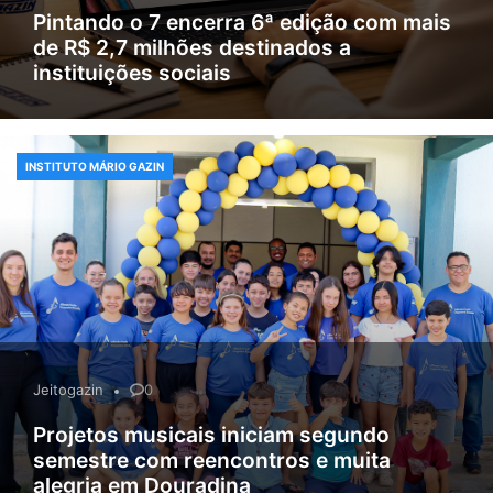
Pintando o 7 encerra 6ª edição com mais
de R$ 2,7 milhões destinados a
instituições sociais
INSTITUTO MÁRIO GAZIN
Jeitogazin
0
Projetos musicais iniciam segundo
semestre com reencontros e muita
alegria em Douradina