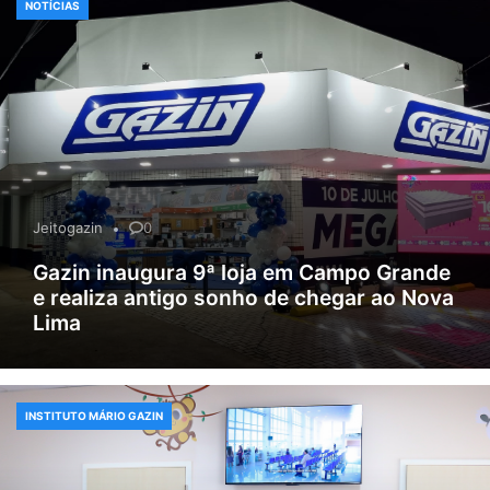
NOTÍCIAS
Jeitogazin
0
Gazin inaugura 9ª loja em Campo Grande
e realiza antigo sonho de chegar ao Nova
Lima
INSTITUTO MÁRIO GAZIN