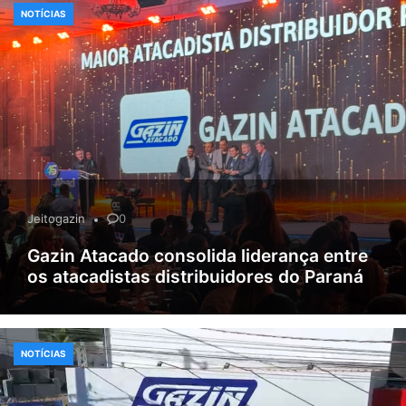
NOTÍCIAS
Jeitogazin
0
Gazin Atacado consolida liderança entre
os atacadistas distribuidores do Paraná
NOTÍCIAS