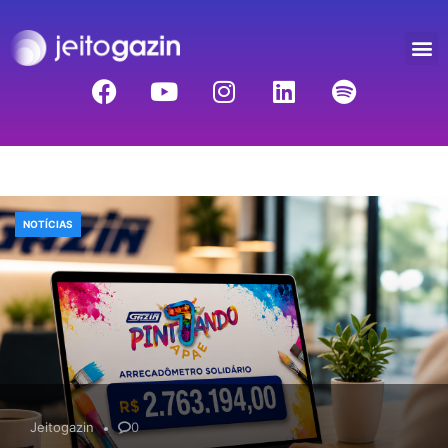
NOTÍCIAS
Jeitogazin
0