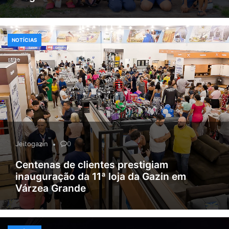
NOTÍCIAS
Jeitogazin
0
Centenas de clientes prestigiam
inauguração da 11ª loja da Gazin em
Várzea Grande