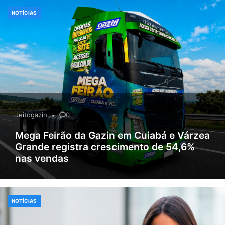
NOTÍCIAS
Jeitogazin
0
Mega Feirão da Gazin em Cuiabá e Várzea
Grande registra crescimento de 54,6%
nas vendas
NOTÍCIAS