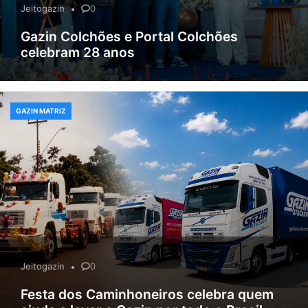
Jeitogazin
0
Gazin Colchões e Portal Colchões
celebram 28 anos
GAZIN MATRIZ
Jeitogazin
0
Festa dos Caminhoneiros celebra quem