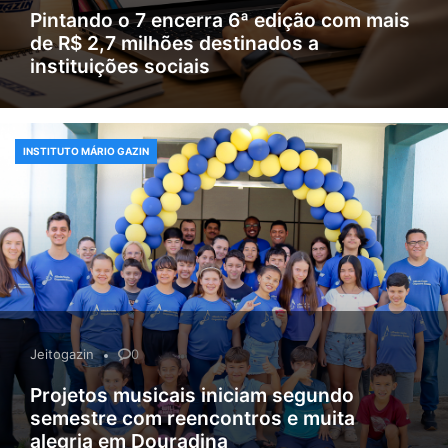
Pintando o 7 encerra 6ª edição com mais
de R$ 2,7 milhões destinados a
instituições sociais
INSTITUTO MÁRIO GAZIN
Jeitogazin
0
Projetos musicais iniciam segundo
semestre com reencontros e muita
alegria em Douradina