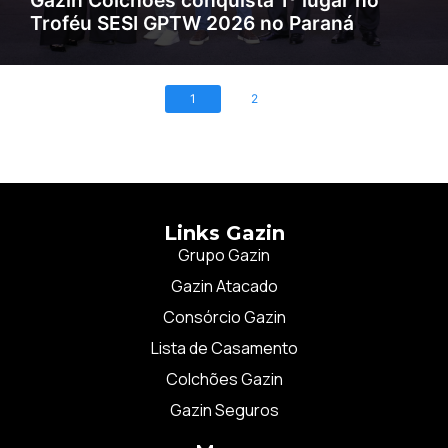
Gazin Colchões conquista 1º lugar no
Troféu SESI GPTW 2026 no Paraná
1
2
Links Gazin
Grupo Gazin
Gazin Atacado
Consórcio Gazin
Lista de Casamento
Colchões Gazin
Gazin Seguros