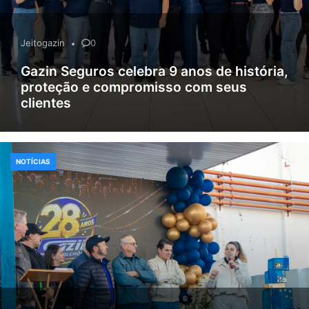
Jeitogazin
0
Gazin Seguros celebra 9 anos de história,
proteção e compromisso com seus
clientes
NOTÍCIAS