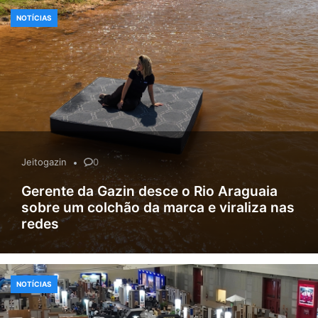
NOTÍCIAS
Jeitogazin
0
Gerente da Gazin desce o Rio Araguaia
sobre um colchão da marca e viraliza nas
redes
NOTÍCIAS