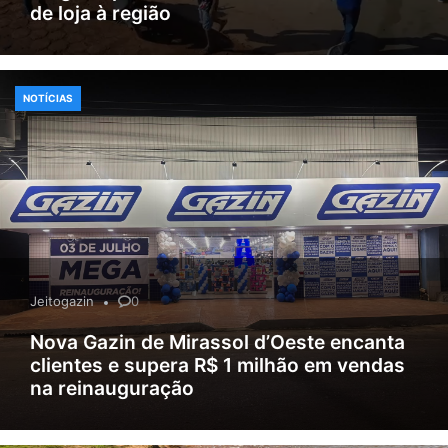
de loja à região
NOTÍCIAS
Jeitogazin
0
Nova Gazin de Mirassol d’Oeste encanta
clientes e supera R$ 1 milhão em vendas
na reinauguração