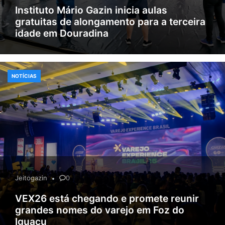
Instituto Mário Gazin inicia aulas
gratuitas de alongamento para a terceira
idade em Douradina
NOTÍCIAS
Jeitogazin
0
VEX26 está chegando e promete reunir
grandes nomes do varejo em Foz do
Iguaçu