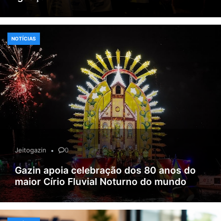
NOTÍCIAS
Jeitogazin
0
Gazin apoia celebração dos 80 anos do
maior Círio Fluvial Noturno do mundo