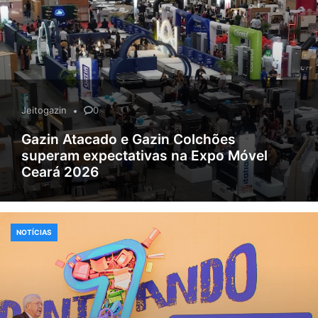
Jeitogazin
0
Gazin Atacado e Gazin Colchões
superam expectativas na Expo Móvel
Ceará 2026
NOTÍCIAS