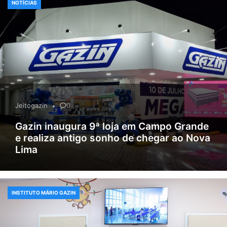
NOTÍCIAS
Jeitogazin
0
Gazin inaugura 9ª loja em Campo Grande
e realiza antigo sonho de chegar ao Nova
Lima
INSTITUTO MÁRIO GAZIN