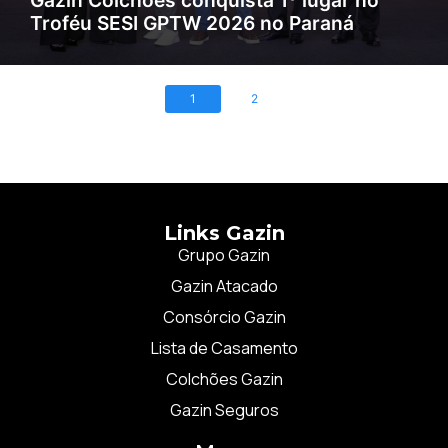
Gazin Colchões conquista 1º lugar no
Troféu SESI GPTW 2026 no Paraná
1
2
Links Gazin
Grupo Gazin
Gazin Atacado
Consórcio Gazin
Lista de Casamento
Colchões Gazin
Gazin Seguros