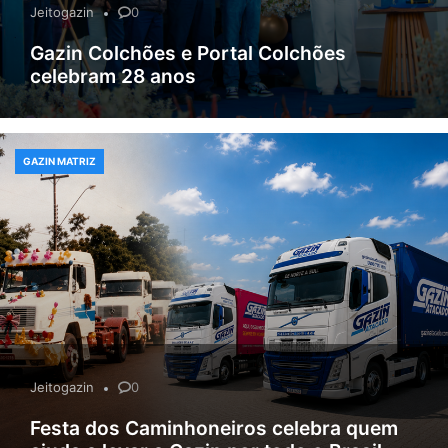
Jeitogazin
0
Gazin Colchões e Portal Colchões
celebram 28 anos
GAZIN MATRIZ
Jeitogazin
0
Festa dos Caminhoneiros celebra quem