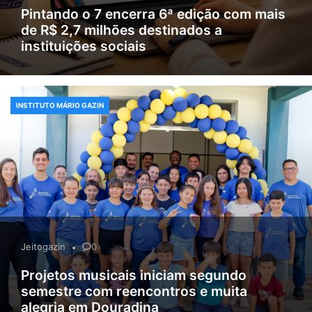
Pintando o 7 encerra 6ª edição com mais
de R$ 2,7 milhões destinados a
instituições sociais
INSTITUTO MÁRIO GAZIN
Jeitogazin
0
Projetos musicais iniciam segundo
semestre com reencontros e muita
alegria em Douradina