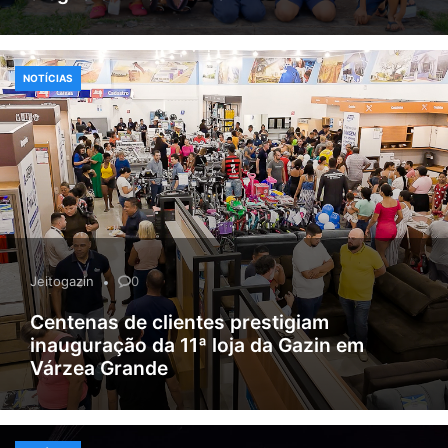
NOTÍCIAS
Jeitogazin
0
Centenas de clientes prestigiam
inauguração da 11ª loja da Gazin em
Várzea Grande