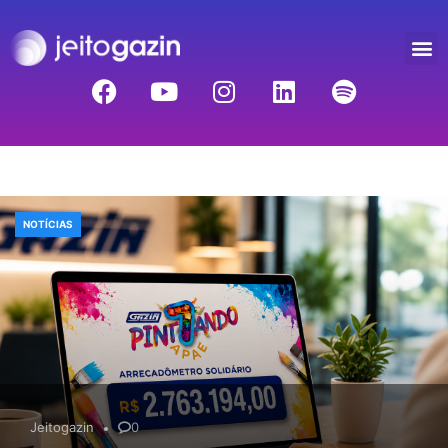
NOTÍCIAS
Jeitogazin
0