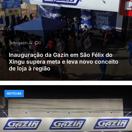
Jeitogazin
0
Inauguração da Gazin em São Félix do
Xingu supera meta e leva novo conceito
de loja à região
NOTÍCIAS