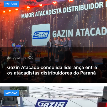
NOTÍCIAS
Jeitogazin
0
Gazin Atacado consolida liderança entre
os atacadistas distribuidores do Paraná
NOTÍCIAS